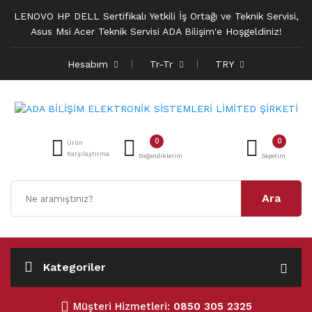
LENOVO HP DELL Sertifikalı Yetkili İş Ortağı ve Teknik Servisi,
Asus Msi Acer Teknik Servisi ADA Bilişim'e Hoşgeldiniz!
Hesabım
Tr-Tr
TRY
0
0
Ürün
Karşılaştırma
Beğendiklerim
Sepetim
Ara
Kategoriler
Müşteri Hizmetleri:
0850 305 2325