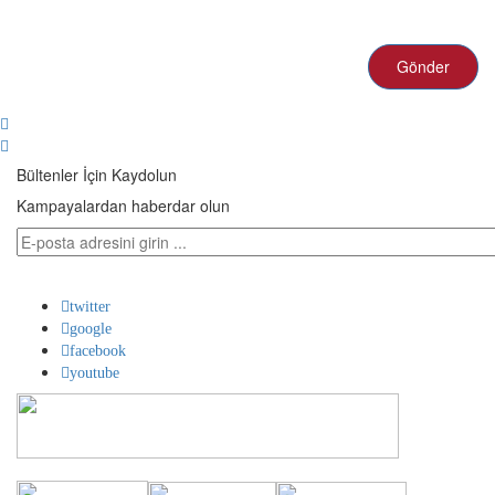
Gönder
Bültenler
İçin Kaydolun
Kampayalardan haberdar olun
Abone olun!
twitter
google
facebook
youtube