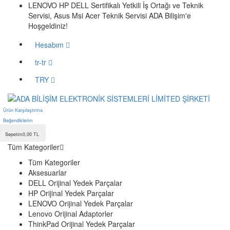
LENOVO HP DELL Sertifikalı Yetkili İş Ortağı ve Teknik
Servisi, Asus Msi Acer Teknik Servisi ADA Bilişim'e
Hoşgeldiniz!
Hesabım
tr-tr
TRY
Ürün
Karşılaştırma
Beğendiklerim
0
0
Sepetim
0,00 TL
Tüm Kategoriler
Tüm Kategoriler
Aksesuarlar
DELL Orijinal Yedek Parçalar
HP Orijinal Yedek Parçalar
LENOVO Orijinal Yedek Parçalar
Lenovo Orijinal Adaptorler
ThinkPad Orijinal Yedek Parçalar