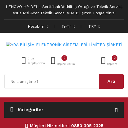
LENOVO HP DELL Sertifikalı Yetkili İş Ortağı ve Teknik Servisi,
Asus Msi Acer Teknik Servisi ADA Bilişim'e Hoşgeldiniz!
Hesabım
Tr-Tr
TRY
0
0
Ürün
Karşılaştırma
Beğendiklerim
Sepetim
Ara
Kategoriler
Müşteri Hizmetleri:
0850 305 2325