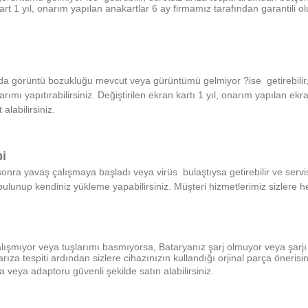
kart 1 yıl, onarım yapılan anakartlar 6 ay firmamız tarafından garantili o
a görüntü bozukluğu mevcut veya gürüntümü gelmiyor ?ise getirebilir, üc
rımı yapıtırabilirsiniz. Değiştirilen ekran kartı 1 yıl, onarım yapılan ekr
alabilirsiniz.
i
sonra yavaş çalışmaya başladı veya virüs bulaştıysa getirebilir ve servisi
e bulunup kendiniz yükleme yapabilirsiniz. Müşteri hizmetlerimiz sizlere 
çalışmıyor veya tuşlarımı basmıyorsa, Bataryanız şarj olmuyor veya şarj
arıza tespiti ardından sizlere cihazınızın kullandığı orjinal parça öneri
a veya adaptoru güvenli şekilde satın alabilirsiniz.