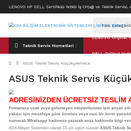
LENOVO HP DELL Sertifikalı Yetkili İş Ortağı ve Teknik Servisi, 
LENOVO Orijinal Y
Teknik Servis Hizmetleri
DELL Orijinal Yed
ASUS Teknik Servis Küçükçekmece
ASUS Teknik Servis Küç
ADRESİNİZDEN ÜCRETSİZ TESLİM 
Firmamıza uzak veya gelemeyen müşterilerimiz için arızalı ciha
yakası için mesefaye göre ücretsiz veya cuzi bir ücret yansıt
numaralı Whatsapp hattımıza yazarak arıza hakkında bilgi verip ö
ADA Bilişim Sistemleri olarak 15 yılı aşkın süredir
ASUS Teknik Se