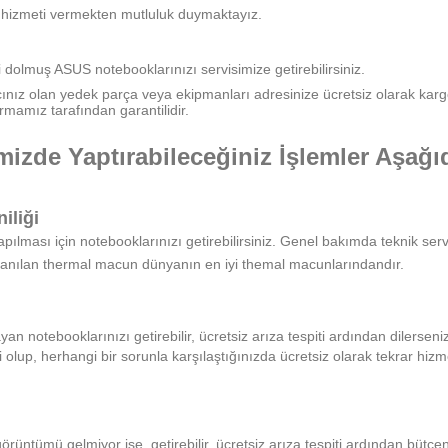
is hizmeti vermekten mutluluk duymaktayız.
dolmuş ASUS notebooklarınızı servisimize getirebilirsiniz.
acınız olan yedek parça veya ekipmanları adresinize ücretsiz olarak karg
rmamız tarafından garantilidir.
zde Yaptırabileceğiniz İşlemler Aşağıd
iliği
ması için notebooklarınızı getirebilirsiniz. Genel bakımda teknik ser
ullanılan thermal macun dünyanın en iyi themal macunlarındandır.
n notebooklarınızı getirebilir, ücretsiz arıza tespiti ardından dilerseniz 
i olup, herhangi bir sorunla karşılaştığınızda ücretsiz olarak tekrar hizme
rüntümü gelmiyor ise getirebilir, ücretsiz arıza tespiti ardından bütçeni