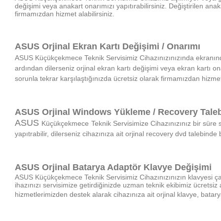
değişimi veya anakart onarımızı yapıtırabilirsiniz. Değiştirilen ana
firmamızdan hizmet alabilirsiniz.
ASUS Orjinal Ekran Kartı Değişimi / Onarımı
ASUS
Küçükçekmece
Teknik Servisimiz
Cihazınızınızında ekranınd
ardından dilerseniz orjinal ekran kartı değişimi veya ekran kartı ona
sorunla tekrar karşılaştığınızda ücretsiz olarak firmamızdan hizmet 
ASUS Orjinal Windows Yükleme / Recovery Taleb
ASUS
Küçükçekmece
Teknik Servisimize
Cihazınızınız bir süre 
yapıtrabilir, dilerseniz cihazınıza ait orjinal recovery dvd talebind
ASUS Orjinal Batarya Adaptör
Klavye
Değişimi
ASUS
Küçükçekmece
Teknik Servisimiz
Cihazınızınızın klavyesi 
ihazınızı servisimize getirdiğinizde uzman teknik ekibimiz ücretsiz 
hizmetlerimizden destek alarak cihazınıza ait orjinal klavye, batary