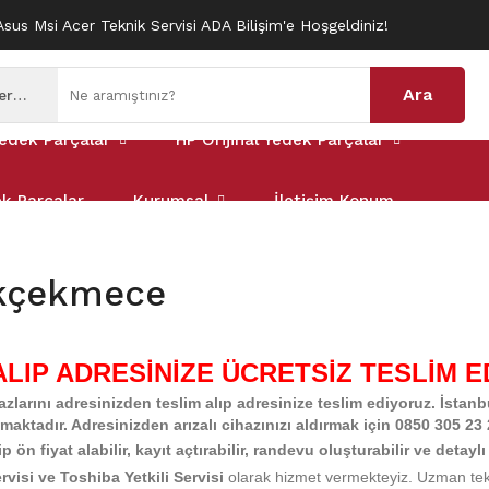
Asus Msi Acer Teknik Servisi ADA Bilişim'e Hoşgeldiniz!
Ara
Tüm Kategoriler
edek Parçalar
HP Orijinal Yedek Parçalar
ek Parçalar
Kurumsal
İletişim Konum
ükçekmece
ALIP ADRESİNİZE ÜCRETSİZ TESLİM 
zlarını adresinizden teslim alıp adresinize teslim ediyoruz. İstan
ılmaktadır. Adresinizden arızalı cihazınızı aldırmak için 0850 305 
n fiyat alabilir, kayıt açtırabilir, randevu oluşturabilir ve detaylı 
rvisi
ve Toshiba Yetkili Servisi
olarak hizmet vermekteyiz.
U
zman te