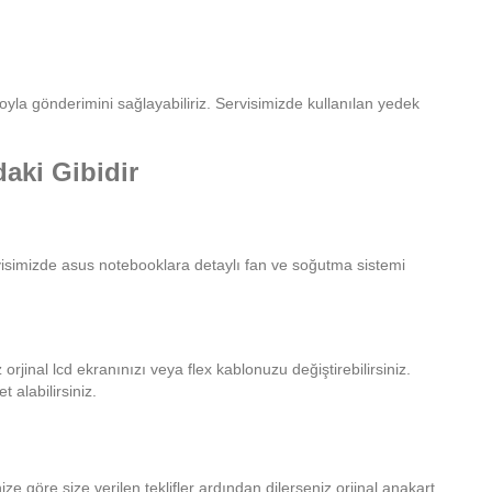
oyla gönderimini sağlayabiliriz.
Servisimizde kullanılan yedek
aki Gibidir
visimizde asus notebooklara detaylı fan ve soğutma sistemi
orjinal lcd ekranınızı veya flex kablonuzu değiştirebilirsiniz.
t alabilirsiniz.
ze göre size verilen teklifler ardından dilerseniz orjinal anakart