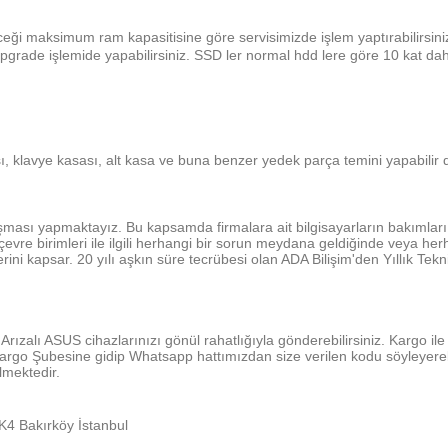
eceği maksimum ram kapasitisine göre servisimizde işlem yaptırabilirsin
upgrade işlemide yapabilirsiniz. SSD ler normal hdd lere göre 10 kat daha
, klavye kasası, alt kasa ve buna benzer yedek parça temini yapabilir di
ası yapmaktayız. Bu kapsamda firmalara ait bilgisayarların bakımları, so
 çevre birimleri ile ilgili herhangi bir sorun meydana geldiğinde veya 
rini kapsar. 20 yılı aşkın süre tecrübesi olan ADA Bilişim'den Yıllık Tek
Arızalı ASUS cihazlarınızı gönül rahatlığıyla gönderebilirsiniz. Kargo 
rgo Şubesine gidip Whatsapp hattımızdan size verilen kodu söyleyerek ü
ilmektedir.
İ
K4 Bakırköy İstanbul