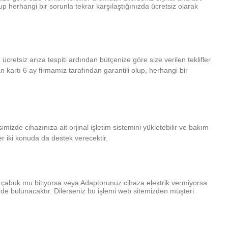
lup herhangi bir sorunla tekrar karşılaştığınızda ücretsiz olarak
retsiz arıza tespiti ardından bütçenize göre size verilen teklifler
an kartı 6 ay firmamız tarafından garantili olup, herhangi bir
mizde cihazınıza ait orjinal işletim sistemini yükletebilir ve bakım
her iki konuda da destek verecektir.
ı çabuk mu bitiyorsa veya Adaptorunuz cihaza elektrik vermiyorsa
sinde bulunacaktır. Dilerseniz bu işlemi web sitemizden müşteri