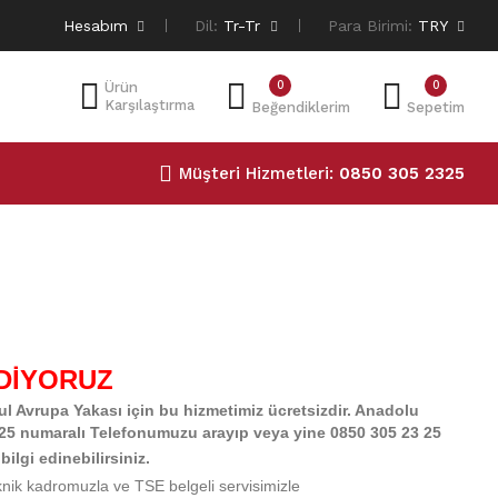
Hesabım
Dil:
Tr-Tr
Para Birimi:
TRY
0
0
Ürün
Karşılaştırma
Beğendiklerim
Sepetim
Müşteri Hizmetleri:
0850 305 2325
EDİYORUZ
bul Avrupa Yakası için bu hizmetimiz ücretsizdir. Anadolu
23 25 numaralı Telefonumuzu arayıp veya yine 0850 305 23 25
bilgi edinebilirsiniz.
knik kadromuzla
ve TSE belgeli servisimizle