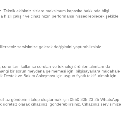
iz. Teknik ekibimiz sizlere maksimum kapasite hakkında bilgi
 hızlı çalışır ve cihazınızın performansı hissedilebilecek şekilde
lerseniz servisimize gelerek değişimini yaptırabilirsiniz.
runları, kullanıcı soruları ve teknoloji ürünleri alımlarında
herhangi bir sorun meydana gelmemesi için, bilgisayarlara müdahale
nik Destek ve Bakım Anlaşması için uygun fiyatlı teklif almak için
ile cihaz gönderimi talep oluşturmak için 0850 305 23 25 WhatsApp
cretsiz olarak cihazınızı gönderebilirsiniz. Cihazınız servisimize