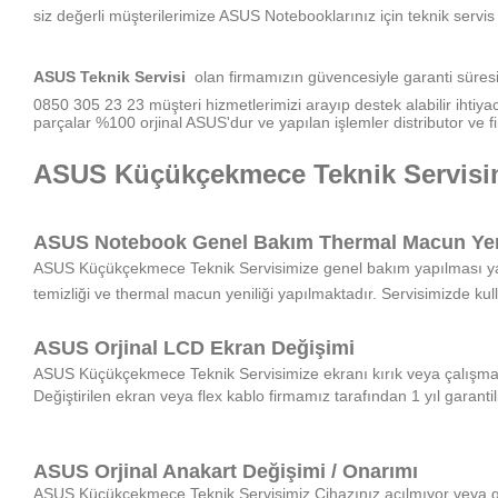
siz değerli müşterilerimize ASUS Notebooklarınız için teknik serv
ASUS Teknik Servisi
olan firmamızın güvencesiyle garanti süresi 
0850 305 23 23 müşteri hizmetlerimizi arayıp destek alabilir ihtiy
parçalar %100 orjinal ASUS'dur ve yapılan işlemler distributor ve fi
ASUS Küçükçekmece Teknik Servisimi
ASUS Notebook Genel Bakım Thermal Macun Yen
ASUS Küçükçekmece Teknik Servisimize genel bakım yapılması yapıl
temizliği ve thermal macun yeniliği yapılmaktadır. Servisimizde k
ASUS Orjinal LCD Ekran Değişimi
ASUS
Küçükçekmece
Teknik Servisimize ekranı kırık veya çalışmaya
Değiştirilen ekran veya flex kablo firmamız tarafından 1 yıl garantil
ASUS Orjinal Anakart Değişimi / Onarımı
ASUS
Küçükçekmece
Teknik Servisimiz
Cihazınız açılmıyor veya gö