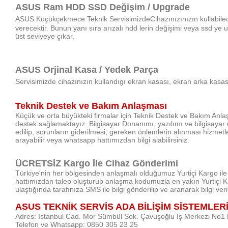
ASUS Ram HDD SSD Değişim / Upgrade
ASUS
Küçükçekmece
Teknik Servisimizde
Cihazınızınızın kullabil
verecektir. Bunun yanı sıra arızalı hdd lerin değişimi veya ssd ye 
üst seviyeye çıkar.
ASUS Orjinal Kasa / Yedek Parça
Servisimizde cihazınızın kullandıgı ekran kasası, ekran arka kasası
Teknik Destek ve Bakım Anlaşması
Küçük ve orta büyükteki firmalar için Teknik Destek ve Bakım Anlaşm
destek sağlamaktayız.
Bilgisayar Donanımı, yazılımı ve bilgisayar
edilip, sorunların giderilmesi, gereken önlemlerin alınması hizmetle
arayabilir veya whatsapp hattımızdan bilgi alabilirsiniz.
ÜCRETSİZ Kargo İle Cihaz Gönderimi
Türkiye'nin her bölgesinden anlaşmalı olduğumuz Yurtiçi Kargo ile 
hattımızdan talep oluşturup anlaşma kodumuzla en yakın Yurtiçi Ka
ulaştığında tarafınıza SMS ile bilgi gönderilip ve aranarak bilgi ver
ASUS TEKNİK SERVİS ADA BİLİŞİM SİSTEMLER
Adres: İstanbul Cad. Mor Sümbül Sok. Çavuşoğlu İş Merkezi No1 
Telefon ve Whatsapp: 0850 305 23 25