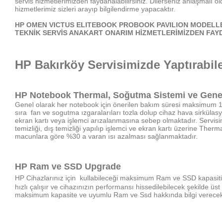
servis hizmetlerimizden faydanalabilirsiniz. D
ilerseniz anlaşmalı o
hizmetlerimiz sizleri arayıp bilgilendirme yapacaktır.
HP OMEN VICTUS ELITEBOOK PROBOOK PAVILION MODELLE
TEKNİK SERVİS ANAKART ONARIM HİZMETLERİMİZDEN FAY
HP Bakırköy Servisimizde Yaptırabile
HP Notebook Thermal, Soğutma Sistemi ve Gene
Genel olarak her notebook için önerilen bakım süresi maksimum 1 
sıra fan ve sogutma ızgaralarıları tozla dolup cihaz hava sirkü
ekran kartı veya işlemci arızalanmasına sebep olmaktadır. Servisimi
temizliği, dış temizliği yapılıp işlemci ve ekran kartı üzerine Th
macunlara göre %30 a varan ısı azalması sağlanmaktadır.
HP
Ram ve SSD Upgrade
HP Cihazlarınız için
kullabileceği maksimum Ram ve SSD kapasitisi
hızlı çalışır ve cihazınızın performansı hissedilebilecek şekilde ü
maksimum kapasite ve uyumlu Ram ve Ssd hakkında bilgi verecekt