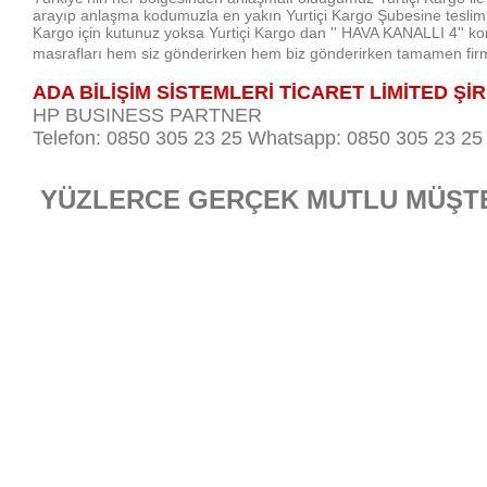
arayıp anlaşma kodumuzla en yakın Yurtiçi Kargo Şubesine teslim ed
Kargo için kutunuz yoksa Yurtiçi Kargo dan '' HAVA KANALLI 4'' koru
masrafları hem siz gönderirken hem biz gönderirken tamamen firm
ADA BİLİŞİM SİSTEMLERİ TİCARET LİMİTED Şİ
HP BUSINESS PARTNER
Telefon: 0850 305 23 25 Whatsapp: 0850 305 23 25
YÜZLERCE GERÇEK MUTLU MÜŞT