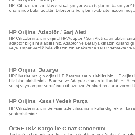
HP
Cihazınızınızın klavyesi çalışmıyor veya tuşlarımı basmıyor?
önerisinde bulunacaktır. Dilerseniz bu işlemi web sitemizden müşteri
HP Orijinal Adaptör / Sarj Aleti
HP Cihazlarınız için
orijinal HP Adaptör / Şarj Aleti satın alabilirsi
adaptör bilgisini alabilirsiniz. Adaptör ve Batarya cihazın kullandı
veya amper verdiğinde cihazınızın anakartına zarar vermekte ve yük
HP Orijinal Batarya
HPCihazlarınız için
orjinal HP Batarya satın alabilirsiniz. HP oriji
bilgisine ulabilirsiniz. Batarya ve Adaptör cihazın kullandığı en ö
voltaj veya amper verdiğinde cihazınızın Anakartına zarar vermekte
HP Orijinal Kasa / Yedek Parça
HP Cihazlarınız için
Servisimizde cihazınızın kullandıgı ekran kasa
yaptırabilirsiniz.
ÜCRETSİZ Kargo İle Cihaz Gönderimi
Türkiye'nin her bölgesinden anlaşmalı olduğumuz Yurtiçi Kargo ile 