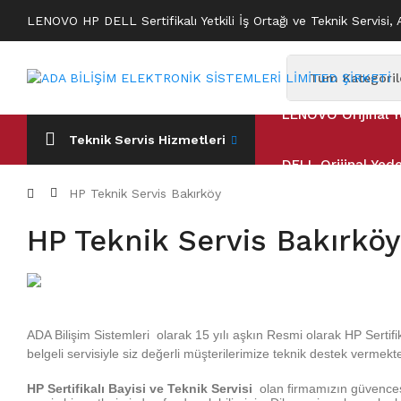
LENOVO HP DELL Sertifikalı Yetkili İş Ortağı ve Teknik Servisi, 
LENOVO Orijinal Y
Teknik Servis Hizmetleri
DELL Orijinal Yed
HP Teknik Servis Bakırköy
HP Teknik Servis Bakırköy
ADA Bilişim Sistemleri olarak 15 yılı aşkın Resmi olarak HP Sertifik
belgeli servisiyle siz değerli müşterilerimize teknik destek verme
HP Sertifikalı Bayisi ve Teknik Servisi
olan firmamızın güvences