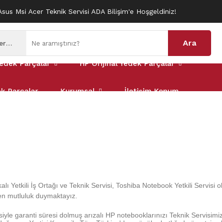
Asus Msi Acer Teknik Servisi ADA Bilişim'e Hoşgeldiniz!
Ara
Tüm Kategoriler
edek Parçalar
HP Orijinal Yedek Parçalar
ek Parçalar
Kurumsal
İletişim Konum
alı Yetkili İş Ortağı ve Teknik Servisi, Toshiba Notebook Yetkili Servisi
kten mutluluk duymaktayız.
iyle garanti
süresi dolmuş arızalı HP notebooklarınızı Teknik Servisimize 