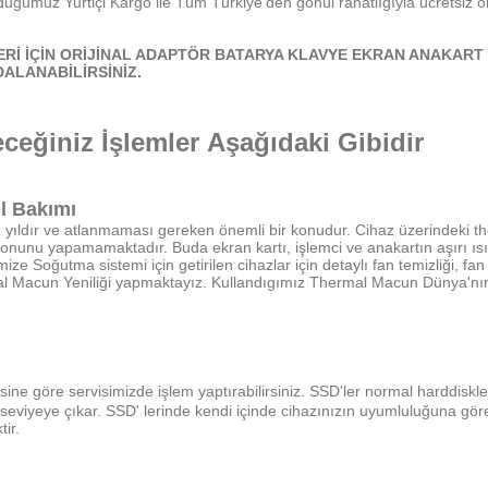
lduğumuz Yurtiçi Kargo ile Tüm Türkiye'den gönül rahatlığıyla ücretsiz ol
Rİ İÇİN ORİJİNAL ADAPTÖR BATARYA KLAVYE EKRAN ANAKART 
DALANABİLİRSİNİZ.
ceğiniz İşlemler
Aşağıdaki Gibidir
l Bakımı
yıldır ve atlanmaması gereken önemli bir konudur. Cihaz üzerindeki th
lasyonunu yapamamaktadır. Buda ekran kartı, işlemci ve anakartın aşır
ze Soğutma sistemi için getirilen cihazlar için detaylı fan temizliği, fa
ermal Macun Yeniliği yapmaktayız. Kullandıgımız Thermal Macun Dünya'nı
ne göre servisimizde işlem yaptırabilirsiniz. SSD'ler normal harddisk
st seviyeye çıkar. SSD' lerinde kendi içinde cihazınızın uyumluluğuna gör
ir.