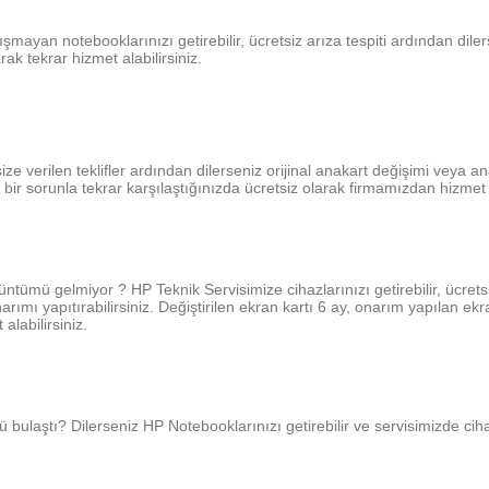
şmayan notebooklarınızı getirebilir, ücretsiz arıza tespiti ardından dilerse
rak tekrar hizmet alabilirsiniz.
ize verilen teklifler ardından dilerseniz orijinal anakart değişimi veya an
 bir sorunla tekrar karşılaştığınızda ücretsiz olarak firmamızdan hizmet 
rüntümü gelmiyor ?
HP
Teknik Servisimize
cihazlarınızı
getirebilir, ücret
arımı yapıtırabilirsiniz. Değiştirilen ekran kartı 6 ay, onarım yapılan ekr
 alabilirsiniz.
ü bulaştı? Dilerseniz
HP Notebooklarınızı
getirebilir ve servisimizde ciha