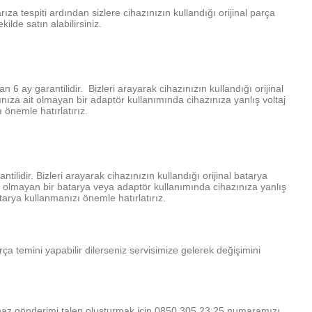
ıza tespiti ardından sizlere cihazınızın kullandığı orijinal parça
kilde satın alabilirsiniz.
 6 ay garantilidir. Bizleri arayarak cihazınızın kullandığı orijinal
ınıza ait olmayan bir adaptör kullanımında cihazınıza yanlış voltaj
 önemle hatırlatırız.
ilidir. Bizleri arayarak cihazınızın kullandığı orijinal batarya
ait olmayan bir batarya veya adaptör kullanımında cihazınıza yanlış
tarya kullanmanızı önemle hatırlatırız.
a temini yapabilir dilerseniz servisimize gelerek değişimini
e cihaz gönderimi talep oluşturmak için 0850 305 23 25 numaramızı