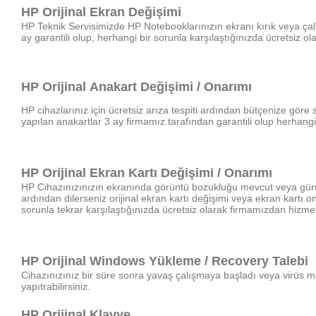
HP Orijinal Ekran Değişimi
HP
Teknik Servisimizde
HP Notebooklarınızın
ekranı kırık veya çalı
ay garantili olup, herhangi bir sorunla karşılaştığınızda ücretsiz ola
HP Orijinal
Anakart Değişimi / Onarımı
HP cihazlarınız için
ücretsiz arıza tespiti ardından bütçenize göre s
yapılan anakartlar 3 ay firmamız tarafından garantili olup herhangi
HP Orijinal Ekran Kartı Değişimi / Onarımı
HP
Cihazınızınızın ekranında görüntü bozukluğu mevcut veya gü
ardından dilerseniz orijinal ekran kartı değişimi veya ekran kartı on
sorunla tekrar karşılaştığınızda ücretsiz olarak firmamızdan hizmet
HP
Orijinal Windows Yükleme / Recovery Talebi
Cihazınızınız bir süre sonra yavaş çalışmaya başladı veya virüs m
yapıtrabilirsiniz.
HP
Orijinal Klavye