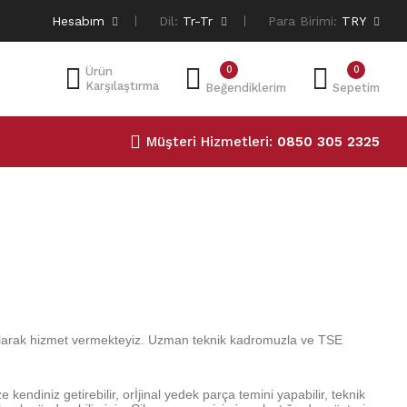
Hesabım
Dil:
Tr-Tr
Para Birimi:
TRY
0
0
Ürün
Karşılaştırma
Beğendiklerim
Sepetim
Müşteri Hizmetleri:
0850 305 2325
 olarak hizmet vermekteyiz. U
zman teknik kadromuzla
ve TSE
kendiniz getirebilir, orİjinal yedek parça temini yapabilir, teknik