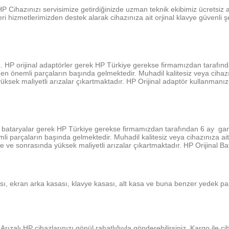
HP
Cihazınızı servisimize getirdiğinizde uzman teknik ekibimiz ücretsiz ar
 hizmetlerimizden destek alarak cihazınıza ait orjinal klavye güvenli şe
niz. HP orijinal adaptörler gerek HP Türkiye gerekse firmamızdan tarafından
ğı en önemli parçaların başında gelmektedir. Muhadil kalitesiz veya cihaz
sek maliyetli arızalar çıkartmaktadır. HP Orijinal adaptör kullanmanızı
nal bataryalar gerek HP Türkiye gerekse firmamızdan tarafından 6 ay garant
nemli parçaların başında gelmektedir. Muhadil kalitesiz veya cihazınıza 
 ve sonrasında yüksek maliyetli arızalar çıkartmaktadır. HP Orijinal Ba
sı, ekran arka kasası, klavye kasası, alt kasa ve buna benzer yedek parç
Arızalı HP cihazlarınızı gönül rahatlığıyla gönderebilirsiniz. Kargo il