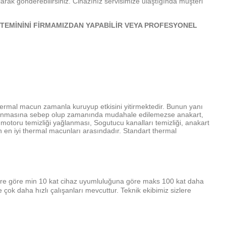
arak gönderebilirsiniz. Cihazınız servisimize ulaştığında müşteri
TEMİNİNİ FİRMAMIZDAN YAPABİLİR VEYA PROFESYONEL
ermal macun zamanla kuruyup etkisini yitirmektedir. Bunun yanı
ı ısınmasına sebep olup zamanında mudahale edilemezse anakart,
n motoru temizliği yağlanması, Sogutucu kanalları temizliği, anakart
n en iyi thermal macunları arasındadır. Standart thermal
lere göre min 10 kat cihaz uyumluluğuna göre maks 100 kat daha
e çok daha hızlı çalışanları mevcuttur.
Teknik ekibimiz sizlere