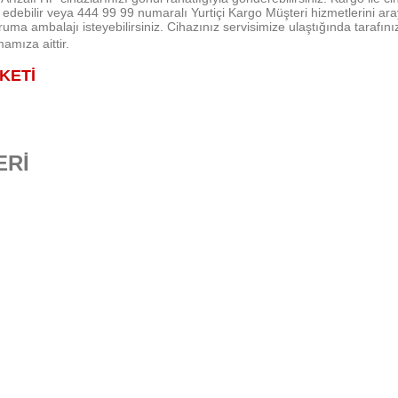
ebilir veya 444 99 99 numaralı Yurtiçi Kargo Müşteri hizmetlerini arayıp
ma ambalajı isteyebilirsiniz. Cihazınız servisimize ulaştığında tarafınız
amıza aittir.
RKETİ
ERİ