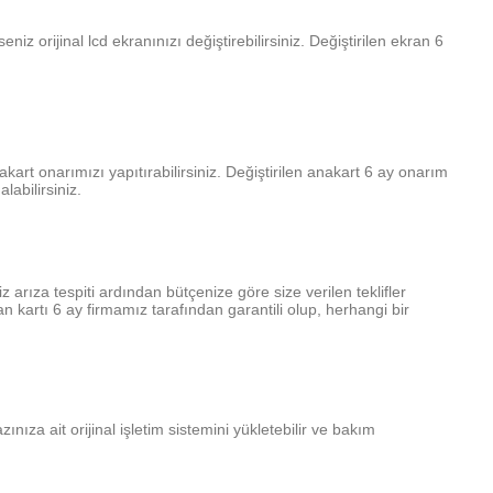
niz orijinal lcd ekranınızı değiştirebilirsiniz. Değiştirilen ekran 6
akart onarımızı yapıtırabilirsiniz. Değiştirilen anakart 6 ay onarım
alabilirsiniz.
siz arıza tespiti ardından bütçenize göre size verilen teklifler
an kartı 6 ay firmamız tarafından garantili olup, herhangi bir
zınıza ait orijinal işletim sistemini yükletebilir ve bakım