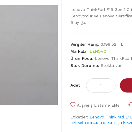
Lenovo ThinkPad E16 Gen 1 Ori
Lenovo'dur ve Lenovo Sertifikal
6 ay ga..
Vergiler Hariç:
3.199,52 TL
Markalar
LENOVO
Ürün Kodu:
Lenovo ThinkPad E
Stok Durumu:
Stokta var
Adet
Alışveriş Listeme Ekle
Etiketler:
Lenovo ThinkPad E16
Orijinal HOPARLÖR SETİ
,
Think