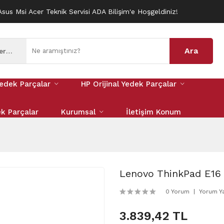
Asus Msi Acer Teknik Servisi ADA Bilişim'e Hoşgeldiniz!
Ara
Tüm Kategoriler
edek Parçalar
HP Orijinal Yedek Parçalar
ek Parçalar
Kurumsal
İletişim Konum
Lenovo ThinkPad E16 
0 Yorum
Yorum Y
3.839,42 TL