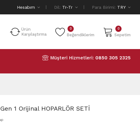
Hesabım
Dil:
Tr-Tr
Para Birimi:
TRY
0
0
Ürün
Karşılaştırma
Beğendiklerim
Sepetim
Müşteri Hizmetleri:
0850 305 2325
Gen 1 Orijinal HOPARLÖR SETİ
ap