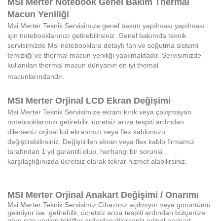
MSI Merter Notebook Genel Bakım Thermal
Macun Yeniliği
Msi
Merter
Teknik Servisimize genel bakım yapılması yapılması
için notebooklarınızı getirebilirsiniz. Genel bakımda teknik
servisimizde Msi notebooklara detaylı fan ve soğutma sistemi
temizliği ve thermal macun yeniliği yapılmaktadır. Servisimizde
kullanılan thermal macun dünyanın en iyi themal
macunlarındandır.
MSI
Merter
Orjinal LCD Ekran Değişimi
Msi
Merter
Teknik Servisimize ekranı kırık veya çalışmayan
notebooklarınızı getirebilir, ücretsiz arıza tespiti ardından
dilerseniz orjinal lcd ekranınızı veya flex kablonuzu
değiştirebilirsiniz. Değiştirilen ekran veya flex kablo firmamız
tarafından 1 yıl garantili olup, herhangi bir sorunla
karşılaştığınızda ücretsiz olarak tekrar hizmet alabilirsiniz.
MSI
Merter
Orjinal Anakart Değişimi / Onarımı
Msi
Merter
Teknik Servisimiz
Cihazınız açılmıyor veya görüntümü
gelmiyor ise getirebilir, ücretsiz arıza tespiti ardından bütçenize
göre size verilen teklifler ardından dilerseniz orjinal anakart