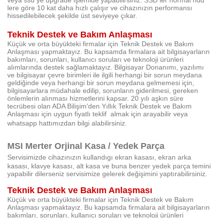
veya ssd ye upgrade işlemide yapabilirsiniz. SSD ler normal hdd
lere göre 10 kat daha hızlı çalışır ve cihazınızın performansı
hissedilebilecek şekilde üst seviyeye çıkar.
Teknik Destek ve Bakım Anlaşması
Küçük ve orta büyükteki firmalar için Teknik Destek ve Bakım
Anlaşması yapmaktayız. Bu kapsamda firmalara ait bilgisayarların
bakımları, sorunları, kullanıcı soruları ve teknoloji ürünleri
alımlarında destek sağlamaktayız.
Bilgisayar Donanımı, yazılımı
ve bilgisayar çevre birimleri ile ilgili herhangi bir sorun meydana
geldiğinde veya herhangi bir sorun meydana gelmemesi için,
bilgisayarlara müdahale edilip, sorunların giderilmesi, gereken
önlemlerin alınması hizmetlerini kapsar. 20 yılı aşkın süre
tecrübesi olan ADA Bilişim'den Yıllık Teknik Destek ve Bakım
Anlaşması için uygun fiyatlı teklif almak için arayabilir veya
whatsapp hattımızdan bilgi alabilirsiniz.
MSI
Merter
Orjinal Kasa / Yedek Parça
Servisimizde cihazınızın kullandıgı ekran kasası, ekran arka
kasası, klavye kasası, alt kasa ve buna benzer yedek parça temini
yapabilir dilerseniz servisimize gelerek değişimini yaptırabilirsiniz.
Teknik Destek ve Bakım Anlaşması
Küçük ve orta büyükteki firmalar için Teknik Destek ve Bakım
Anlaşması yapmaktayız. Bu kapsamda firmalara ait bilgisayarların
bakımları, sorunları, kullanıcı soruları ve teknoloji ürünleri