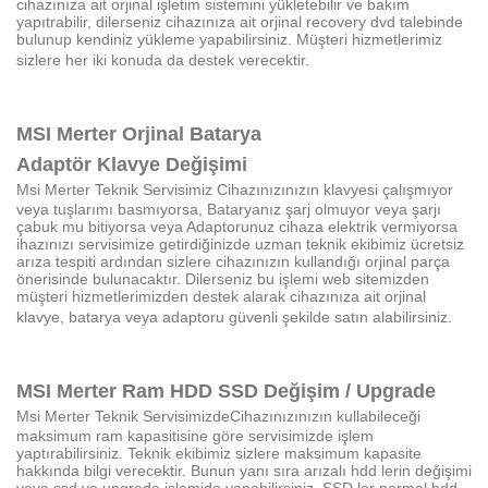
cihazınıza ait orjinal işletim sistemini yükletebilir ve bakım
yapıtrabilir, dilerseniz cihazınıza ait orjinal recovery dvd talebinde
bulunup kendiniz yükleme yapabilirsiniz. Müşteri hizmetlerimiz
sizlere her iki konuda da destek verecektir.
MSI
Merter
Orjinal Batarya
Adaptör
Klavye
Değişimi
Msi
Merter
Teknik Servisimiz
Cihazınızınızın klavyesi çalışmıyor
veya tuşlarımı basmıyorsa, Bataryanız şarj olmuyor veya şarjı
çabuk mu bitiyorsa veya Adaptorunuz cihaza elektrik vermiyorsa
ihazınızı servisimize getirdiğinizde uzman teknik ekibimiz ücretsiz
arıza tespiti ardından sizlere cihazınızın kullandığı orjinal parça
önerisinde bulunacaktır. Dilerseniz bu işlemi web sitemizden
müşteri hizmetlerimizden destek alarak cihazınıza ait orjinal
klavye, batarya veya adaptoru güvenli şekilde satın alabilirsiniz.
MSI
Merter
Ram HDD SSD Değişim / Upgrade
Msi
Merter
Teknik Servisimizde
Cihazınızınızın kullabileceği
maksimum ram kapasitisine göre servisimizde işlem
yaptırabilirsiniz. Teknik ekibimiz sizlere maksimum kapasite
hakkında bilgi verecektir. Bunun yanı sıra arızalı hdd lerin değişimi