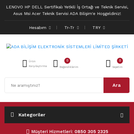
LENOVO HP DELL Sertifikalı Yetkili İş Ortağı ve Teknik Servisi,
Asus Msi Acer Teknik Servisi ADA Bilişim'e Hoşgeldiniz!
Hesabım
Tr-Tr
TRY
0
0
Ürün
Karşılaştırma
Beğendiklerim
Sepetim
Ara
Kategoriler
Müşteri Hizmetleri:
0850 305 2325